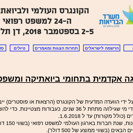
ה-24 למשפט רפואי
2-5 בספטמבר 2018, דן תל אביב
הרשמה לישראלים
תחרות הצגות ומאמרים
טיולים
סד
ה אקדמית בתחומי ביואתיקה ומשפט 
על ידי הוועדה המדעית של הקונגרס (הרצאות או פוסטרים) יי
אחת ופוסטר אחד, שיוגשו על ידי מי שגילו/ה מתחת ל 36 שנים, כעבודו
המצטיינים יקב
ים (בשווי ממוצע של 500 דולר).