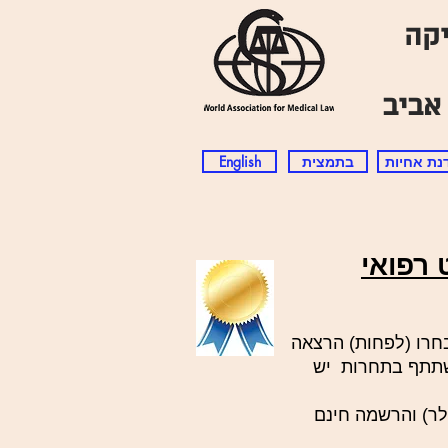
ולביואתיקה ‎הקונגרס העולמי
נת אחיות
בתמצית
English
רפואי
בחרו (לפחות) הרצאה
ת מצטיינות. כדי להשתתף בתחרות יש
לו תעודת הצטיינות, שנת חברות בארגון העולמי למשפט רפואי (בשווי 150 דולר) והרשמה חינם